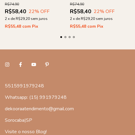
R$74,90
R$74,90
R$58,40
R$58,40
22
% OFF
22
% OFF
2
x
de
R$29,20
sem juros
2
x
de
R$29,20
sem juros
R$55,48
com
Pix
R$55,48
com
Pix
5515991979248
Whatsapp: (15) 991979248
dekooraatendimento@gmail.com
Sorocaba|SP
Visite o nosso Blog!