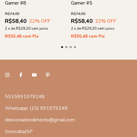
Gamer #8
Gamer #5
R$74,90
R$74,90
R$58,40
R$58,40
22
% OFF
22
% OFF
2
x
de
R$29,20
sem juros
2
x
de
R$29,20
sem juros
R$55,48
com
Pix
R$55,48
com
Pix
5515991979248
Whatsapp: (15) 991979248
dekooraatendimento@gmail.com
Sorocaba|SP