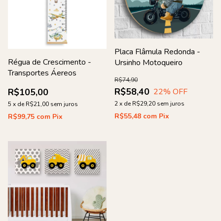
Placa Flâmula Redonda -
Régua de Crescimento -
Ursinho Motoqueiro
Transportes Áereos
R$74,90
R$58,40
22
% OFF
R$105,00
2
x
de
R$29,20
sem juros
5
x
de
R$21,00
sem juros
R$55,48
com
Pix
R$99,75
com
Pix