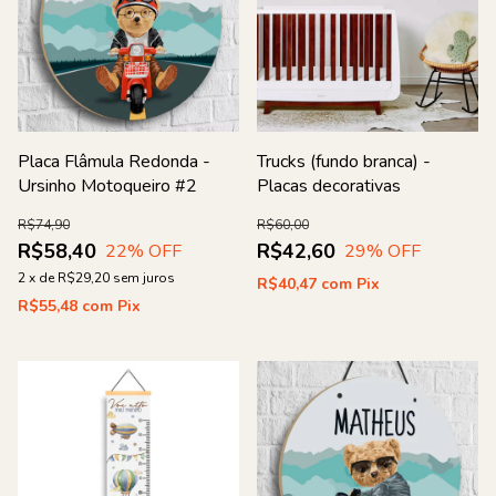
Placa Flâmula Redonda -
Trucks (fundo branca) -
Ursinho Motoqueiro #2
Placas decorativas
R$74,90
R$60,00
R$58,40
R$42,60
22
% OFF
29
% OFF
2
x
de
R$29,20
sem juros
R$40,47
com
Pix
R$55,48
com
Pix