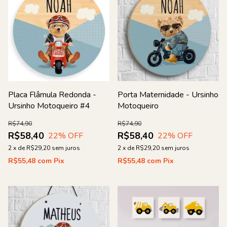
Placa Flâmula Redonda -
Porta Maternidade - Ursinho
Ursinho Motoqueiro #4
Motoqueiro
R$74,90
R$74,90
R$58,40
R$58,40
22
% OFF
22
% OFF
2
x
de
R$29,20
sem juros
2
x
de
R$29,20
sem juros
R$55,48
com
Pix
R$55,48
com
Pix