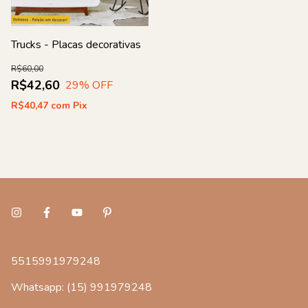
Trucks - Placas decorativas
R$60,00
R$42,60
29
% OFF
R$40,47
com
Pix
5515991979248
Whatsapp: (15) 991979248